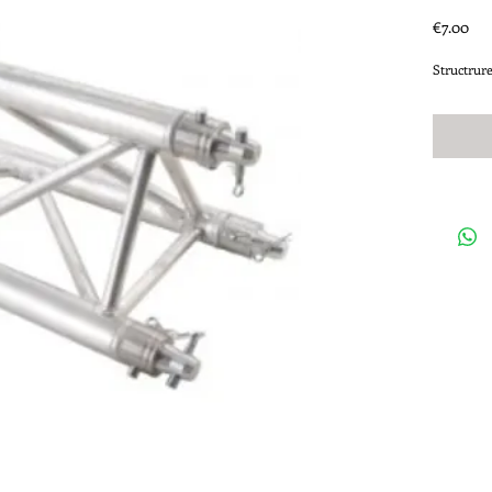
Pri
€7.00
Structru