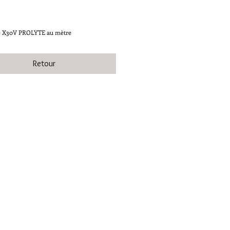
ce
re X30V PROLYTE au mètre
Retour